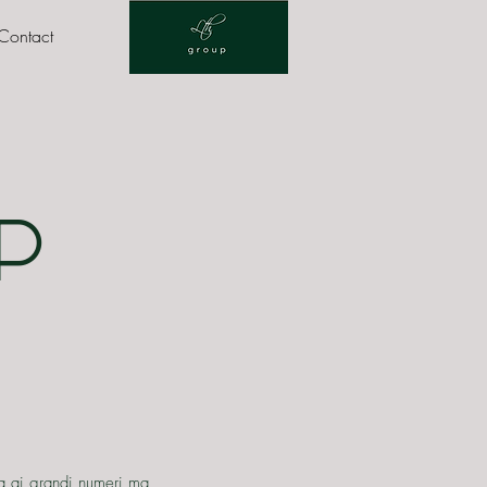
Contact
P
da ai grandi numeri ma