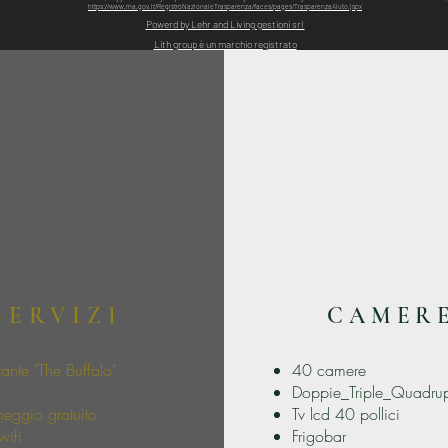
https://www.rna.gov.it/RegistroNazionaleTrasparenza/faces/pages/TrasparenzaAiuto.jspx
Powerd by Lehr and Living gestioni srl
Lith group è un marchio registrato
SERVIZI
CAMER
rante "The Buffalo"
40 camere
Doppie_Triple_Quadrup
heggio gratuito
Tv lcd 40 pollici
wifi
Frigobar