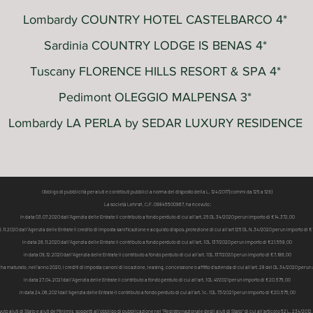
Lombardy COUNTRY HOTEL CASTELBARCO 4*
Sardinia COUNTRY LODGE IS BENAS 4*
Tuscany FLORENCE HILLS RESORT & SPA 4*
Pedimont OLEGGIO MALPENSA 3*
Lombardy LA PERLA by SEDAR LUXURY RESIDENCE
Obbligo di pubblicità per aiuti e contributi pubblici a norma del disposto della L. 124/2017 (commi da 125 a 129)
La società Lehr srl, C.F. 09845500967, ha ricevuto:
in data 03.07.2020 dall'Agenzia delle Entrate il contributo a fondo perduto di cui all'art. 25 DL 34/2020 per un importo di € 14.372,00
6.11.2020 dall'Agenzia delle Entrate il credito di imposta sanificazione e acquisto dispos. protezione di cui all’art 125 DL N.34/2020 per un importo di €
in data 26.11.2020 dall'Agenzia delle Entrate il contributo a fondo perduto di cui all'art. 1 DL 137/2020 per un importo di € 21.558,00
in data 09.12.2020 dall'Agenzia delle Entrate il contributo a fondo perduto di cui all'art. 1 DL 137/2020 per un importo di € 7.186,00
 ha maturato, nell’anno 2020, i crediti di imposta canoni di locazione, leasing, concessione o affitto d’azienda di cui all’art. 28 del DL 34/2020 per
in data 27.04.2021 dall'Agenzia delle Entrate il contributo a fondo perduto di cui all'art. 1 DL 41/2021 per un importo di € 20.575,00
in data 24.06.2021 dall'Agenzia delle Entrate il contributo a fondo perduto di cui all'art. 1 c. 1 DL 73/2021 per un importo di € 20.575,00
to aiuti di Stato e aiuti de Minimis, soggetti all’obbligo di pubblicazione nel “Registro nazionale degli aiuti di Stato” di cui all’articolo 52 L. 234/2012