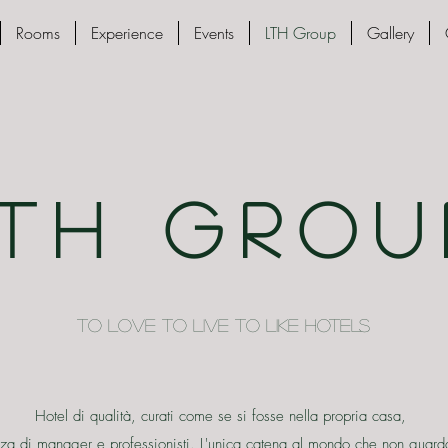
Rooms
Experience
Events
LTH Group
Gallery
LTH GROU
TO LOVE TO LIVE TO LIKE HOTELS
Hotel di qualità, curati come se si fosse nella propria casa,
nza di manager e professionisti. L'unica catena al mondo che non guar