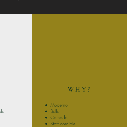
E
WHY?
Moderno
le
Bello
Comodo
Staff cordiale