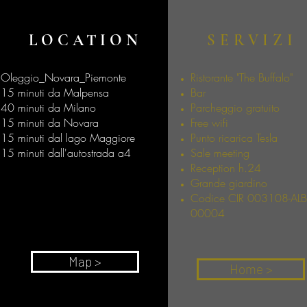
LOCATION
SERVIZI
Oleggio_Novara_Piemonte
Ristorante "The Buffalo"
15 minuti da Malpensa
Bar
40 minuti da Milano
Parcheggio gratuito
15 minuti da Novara
Free wifi
15 minuti dal lago Maggiore
Punto ricarica Tesla
@2020
15 minuti dall'autostrada a4
Sale meeting
Reception h.24
Grande giardino
Codice CIR 003108-ALB
00004
Map >
Home >